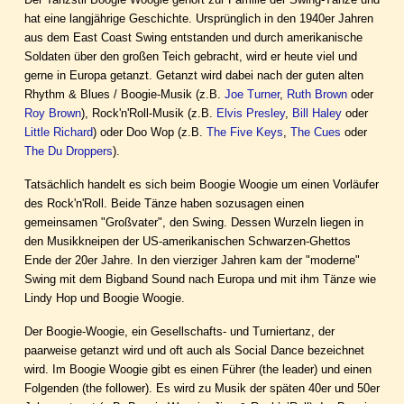
hat eine langjährige Geschichte. Ursprünglich in den 1940er Jahren
aus dem East Coast Swing entstanden und durch amerikanische
Soldaten über den großen Teich gebracht, wird er heute viel und
gerne in Europa getanzt. Getanzt wird dabei nach der guten alten
Rhythm & Blues / Boogie-Musik (z.B.
Joe Turner
,
Ruth Brown
oder
Roy Brown
), Rock'n'Roll-Musik (z.B.
Elvis Presley
,
Bill Haley
oder
Little Richard
) oder Doo Wop (z.B.
The Five Keys
,
The Cues
oder
The Du Droppers
).
Tatsächlich handelt es sich beim Boogie Woogie um einen Vorläufer
des Rock'n'Roll. Beide Tänze haben sozusagen einen
gemeinsamen "Großvater", den Swing. Dessen Wurzeln liegen in
den Musikkneipen der US-amerikanischen Schwarzen-Ghettos
Ende der 20er Jahre. In den vierziger Jahren kam der "moderne"
Swing mit dem Bigband Sound nach Europa und mit ihm Tänze wie
Lindy Hop und Boogie Woogie.
Der Boogie-Woogie, ein Gesellschafts- und Turniertanz, der
paarweise getanzt wird und oft auch als Social Dance bezeichnet
wird. Im Boogie Woogie gibt es einen Führer (the leader) und einen
Folgenden (the follower). Es wird zu Musik der späten 40er und 50er