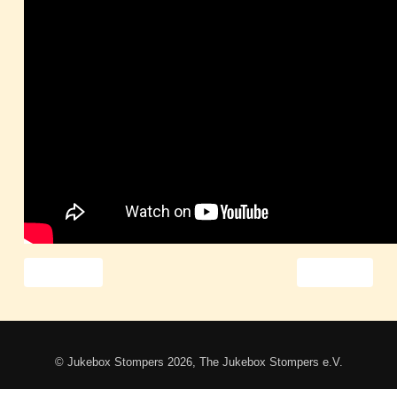
Vorheriger Beitrag: Tanz Rockabilly Jive
Nächster Beitr
Zurück
Weiter
© Jukebox Stompers 2026, The Jukebox Stompers e.V.