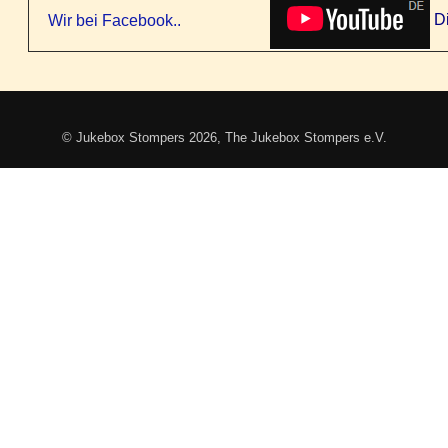
D
Wir bei Facebook..
© Jukebox Stompers 2026, The Jukebox Stompers e.V.