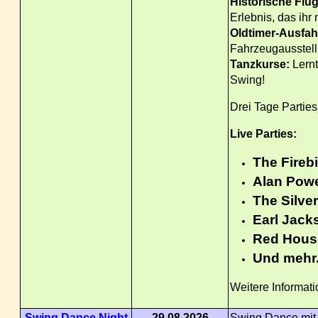
Historische Flu
Erlebnis, das ihr
Oldtimer-Ausfah
Fahrzeugausstell
Tanzkurse:
Lernt
Swing!
Drei Tage Parties
Live Parties:
The Fireb
Alan Powe
The Silver
Earl Jack
Red Hous
Und mehr.
Weitere Informati
Swing Dance Night
29.08.2026
Swing Dance mit 