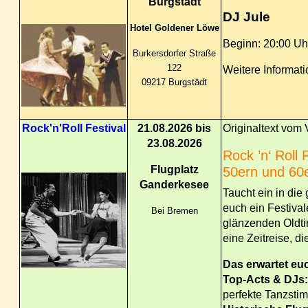
Burgstädt
DJ Jule
Hotel Goldener Löwe
Beginn: 20:00 Uh
Burkersdorfer Straße
122
Weitere Informati
09217 Burgstädt
Rock'n'Roll Festival
21.08.2026 bis
Originaltext vom 
23.08.2026
Rock ’n‘ Roll
Flugplatz
50ern und 60
Ganderkesee
Taucht ein in die
euch ein Festiva
Bei Bremen
glänzenden Oldtim
eine Zeitreise, d
Das erwartet eu
Top-Acts & DJs:
perfekte Tanzsti