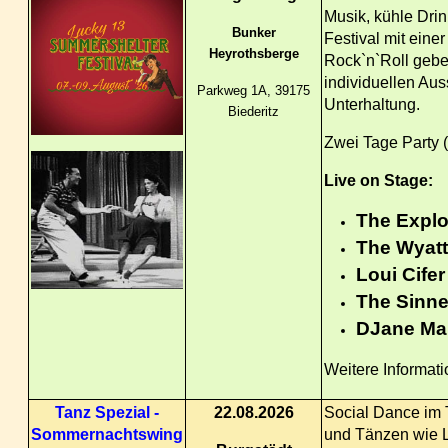
Musik, kühle Drin
Bunker
Festival mit eine
Heyrothsberge
Rock`n`Roll geben
individuellen Aus
Parkweg 1A, 39175
Unterhaltung.
Biederitz
Zwei Tage Party
Live on Stage:
The Explo
The Wyatt
Loui Cife
The Sinne
DJane Man
Weitere Informati
Tanz Spezial -
22.08.2026
Social Dance im
Sommernachtswing
und Tänzen wie L